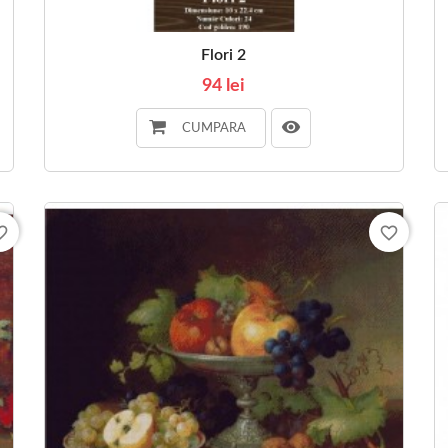
Flori 2
94 lei
CUMPARA
_border
favorite_border