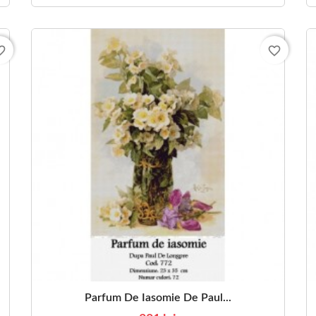
_border
favorite_border
Parfum De Iasomie De Paul...