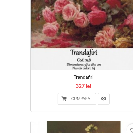
Trandafiri
327 lei
CUMPARA
favorite