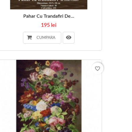
Pahar Cu Trandafiri De...
195 lei
CUMPARA
favorite_border