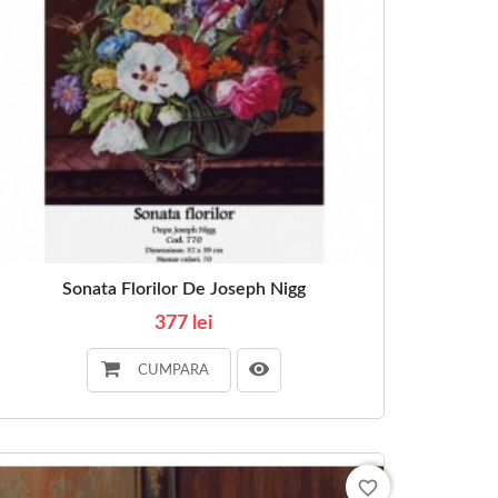
Sonata Florilor De Joseph Nigg
377 lei
CUMPARA
favorite_border