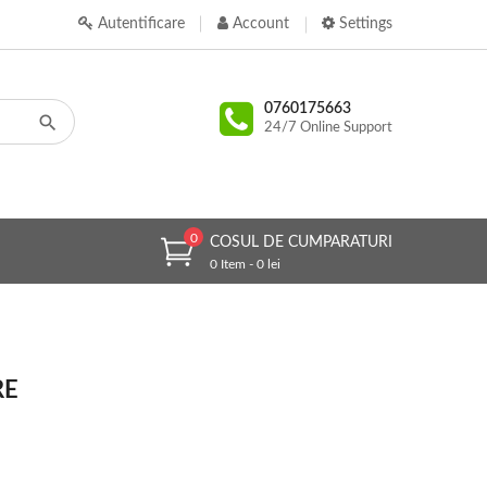
Autentificare
Account
Settings
0760175663
24/7 Online Support
0
COSUL DE CUMPARATURI
0 Item - 0 lei
RE