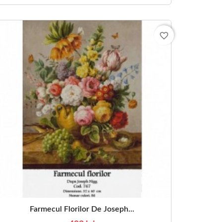
favorite_border
Farmecul Florilor De Joseph...