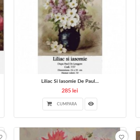
Liliac Si Iasomie De Paul...
285 lei
CUMPARA
_border
favorite_border