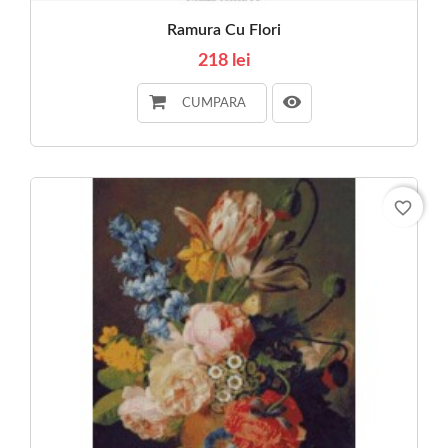
Ramura Cu Flori
218 lei
CUMPARA
favorite_border