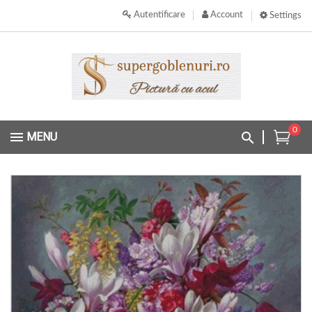
Autentificare
Account
Settings
0
MENU