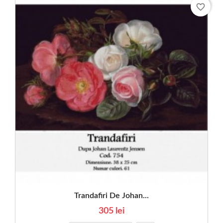
favorite_border
Trandafiri De Johan...
305 lei