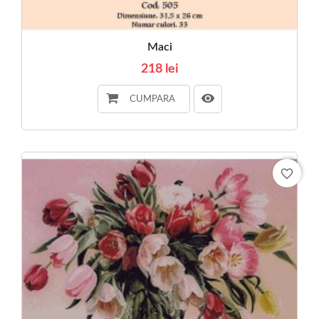
Maci
218 lei
CUMPARA
favorite_border