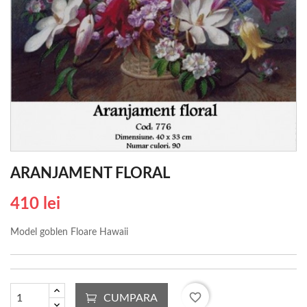
ARANJAMENT FLORAL
410 lei
Model goblen Floare Hawaii
favorite_border
CUMPARA