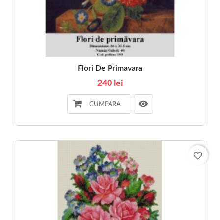
Flori De Primavara
240 lei
CUMPARA
favorite_border