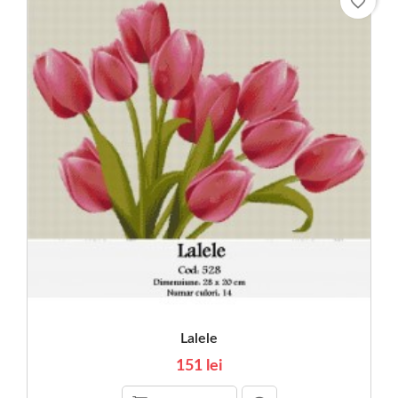
favorite_border
Lalele
151 lei