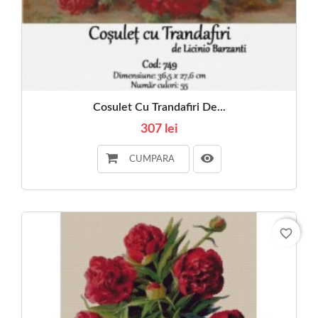
Cosulet Cu Trandafiri De...
307 lei
CUMPARA
favorite_border