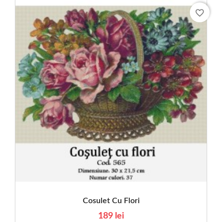
favorite_border
Cosulet Cu Flori
189 lei