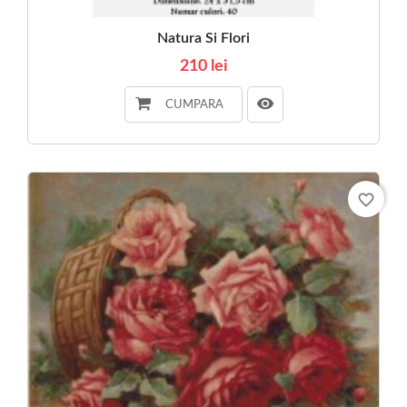
Natura Si Flori
210 lei
CUMPARA
favorite_border