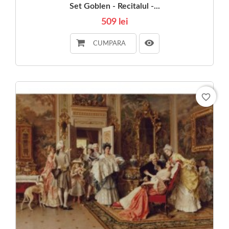
Set Goblen - Recitalul -...
509 lei
CUMPARA
favorite_border