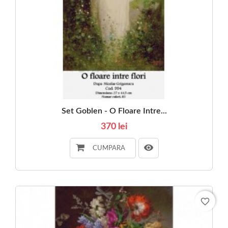
Set Goblen - O Floare Intre...
370 lei
CUMPARA
favorite_border