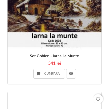
Set Goblen - Iarna La Munte
541 lei
CUMPARA
favorite_border