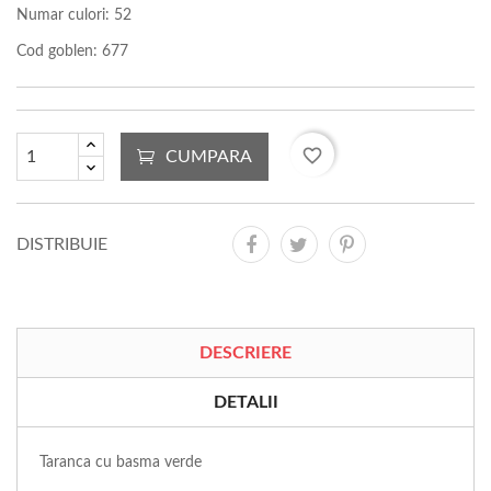
Numar culori: 52
Cod goblen: 677
favorite_border
CUMPARA
DISTRIBUIE
DESCRIERE
DETALII
Taranca cu basma verde