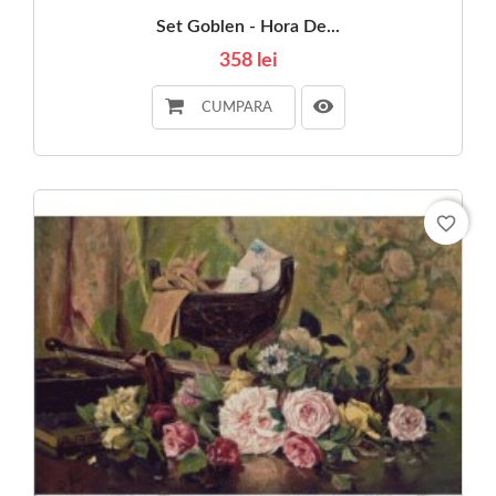
Set Goblen - Hora De...
358 lei
CUMPARA
favorite_border