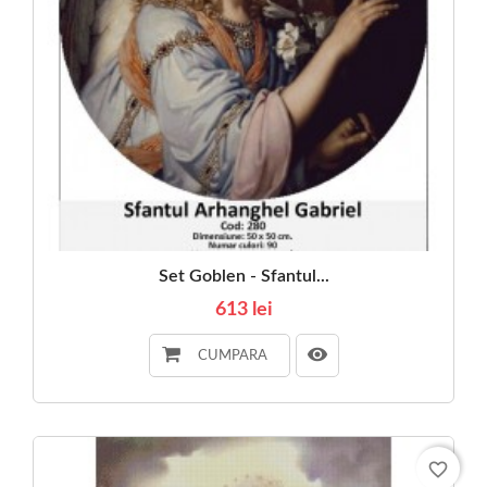
Set Goblen - Sfantul...
613 lei
CUMPARA
favorite_border