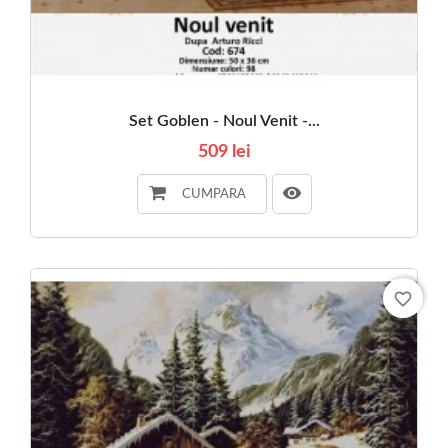
Set Goblen - Noul Venit -...
509 lei
CUMPARA
favorite_border