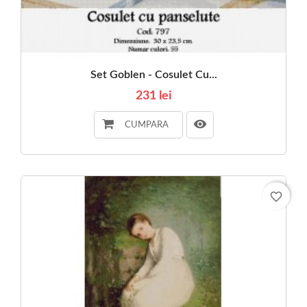
Set Goblen - Cosulet Cu...
231 lei
CUMPARA
favorite_border