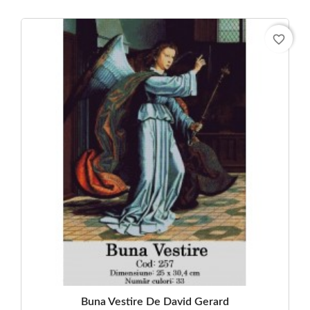
favorite_border
Buna Vestire De David Gerard