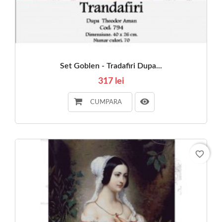
Set Goblen - Tradafiri Dupa...
317 lei
CUMPARA
favorite_border