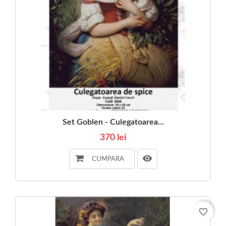
Set Goblen - Culegatoarea...
370 lei
CUMPARA
favorite_border