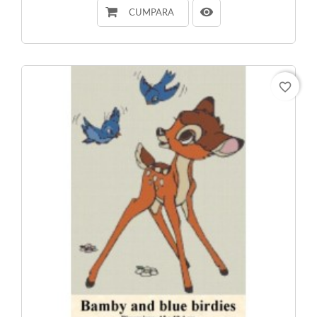
CUMPARA
favorite_border