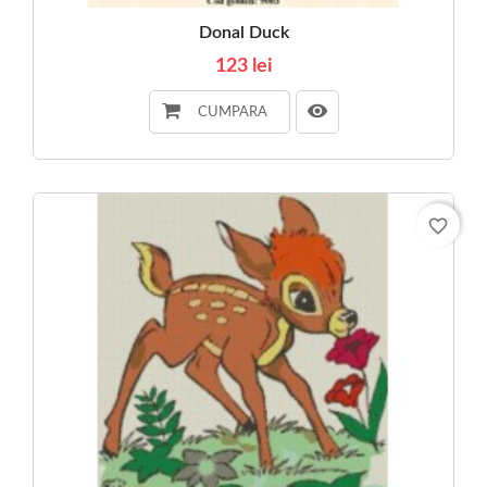
Donal Duck
123 lei
CUMPARA
favorite_border