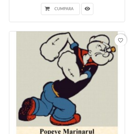
CUMPARA
favorite_border