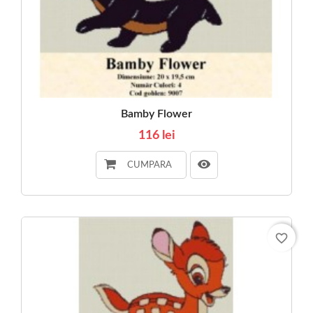
Bamby Flower
116 lei
CUMPARA
favorite_border