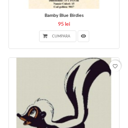
Bamby Blue Birdies
95 lei
CUMPARA
favorite_border