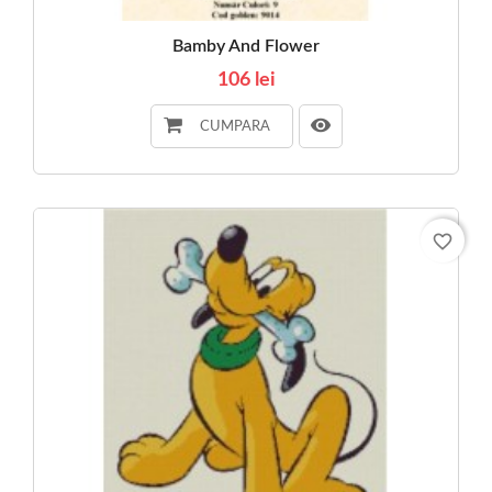
Bamby And Flower
106 lei
CUMPARA
favorite_border