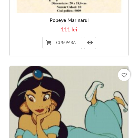
Popeye Marinarul
111 lei
CUMPARA
favorite_border