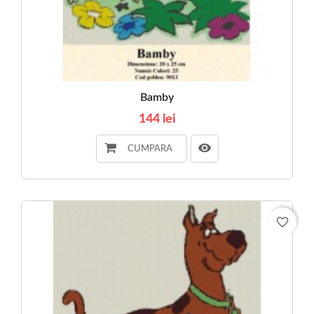
Bamby
144 lei
CUMPARA
favorite_border