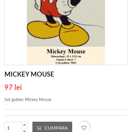
MICKEY MOUSE
97 lei
Set goblen Mickey Mouse
favorite_border
CUMPARA