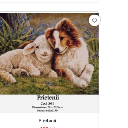
favorite_border
Prietenii