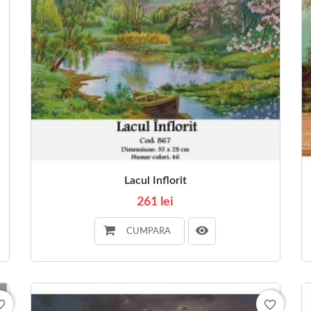
Lacul Inflorit
261 lei
CUMPARA
_border
favorite_border