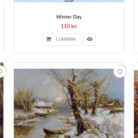
Winter Day
110 lei
CUMPARA
_border
favorite_border