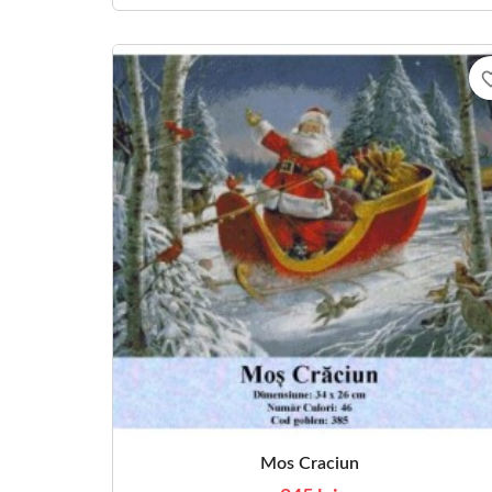
favorite
Mos Craciun