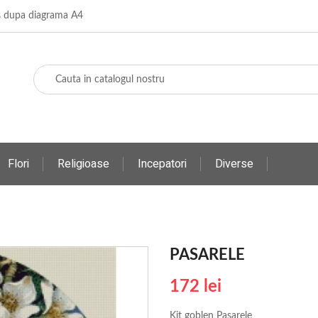
os dupa diagrama A4
Flori
Religioase
Incepatori
Diverse
PASARELE
172 lei
Kit goblen Pasarele