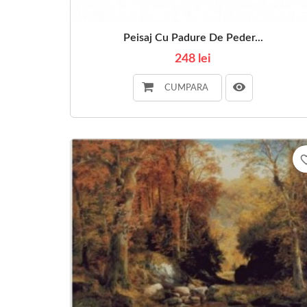
Peisaj Cu Padure De Peder...
248 lei
CUMPARA
favorite