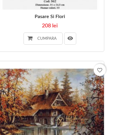
Pasare Si Flori
208 lei
CUMPARA
favorite_border