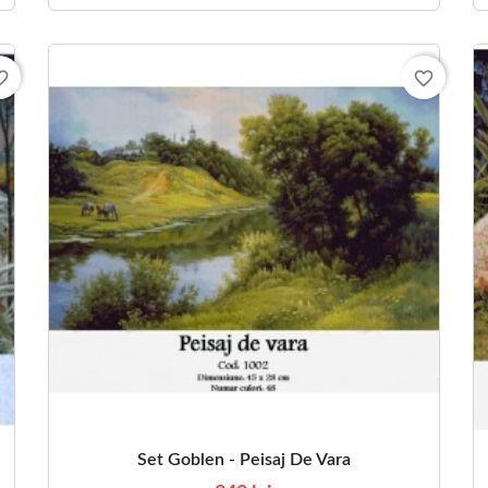
_border
favorite_border
Set Goblen - Peisaj De Vara