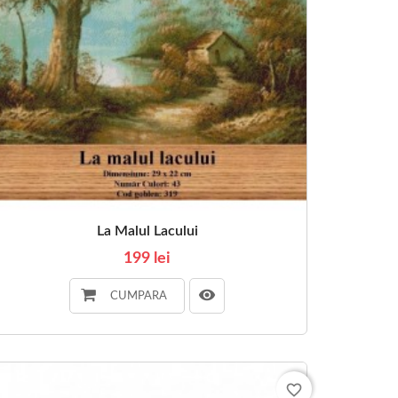
La Malul Lacului
199 lei
CUMPARA
favorite_border