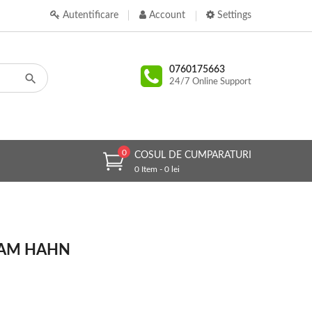
Autentificare
Account
Settings
0760175663
24/7 Online Support
0
COSUL DE CUMPARATURI
0 Item - 0 lei
IAM HAHN