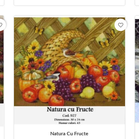
_border
favorite_border
Natura Cu Fructe