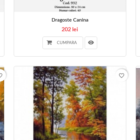
Dragoste Canina
202 lei
CUMPARA
_border
favorite_border