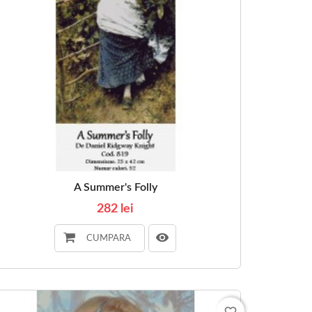
A Summer's Folly
282 lei
CUMPARA
favorite_border