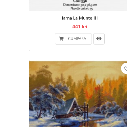
Iarna La Munte III
441 lei
CUMPARA
favorite