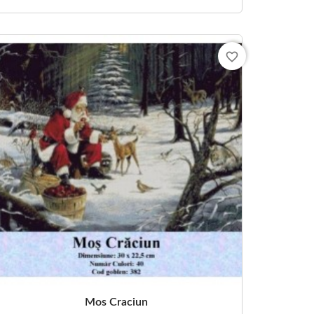
favorite_border
Mos Craciun