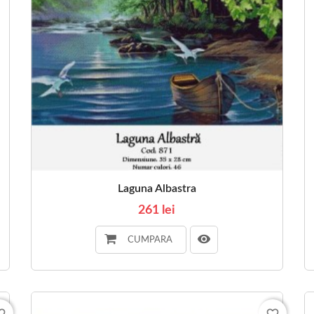
Laguna Albastra
261 lei
CUMPARA
_border
favorite_border