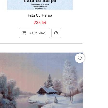
Fata Cu Harpa
235 lei
CUMPARA
favorite_border