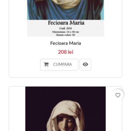
Fecioara Maria
208 lei
CUMPARA
favorite_border