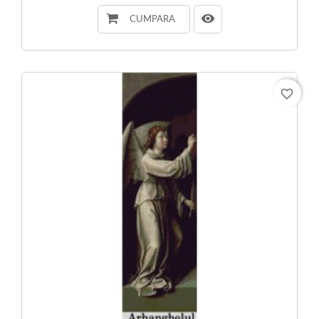
CUMPARA
favorite_border