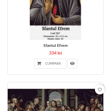
Sfantul Efrem
334 lei
CUMPARA
favorite_border