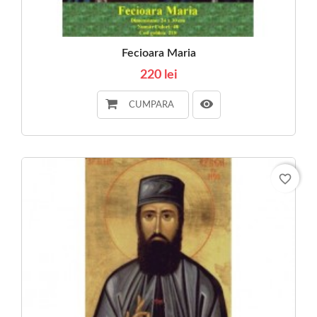
Fecioara Maria
220 lei
CUMPARA
favorite_border