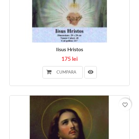
Iisus Hristos
175 lei
CUMPARA
favorite_border