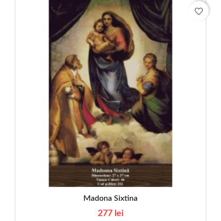
favorite_border
Madona Sixtina
277 lei