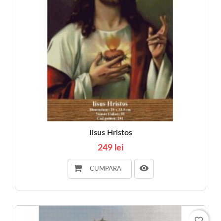
Iisus Hristos
249 lei
CUMPARA
favorite_border