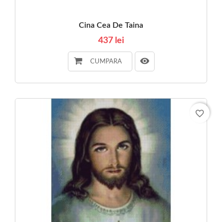
Cina Cea De Taina
437 lei
CUMPARA
favorite_border