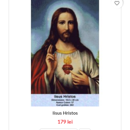
favorite_border
Iisus Hristos
179 lei