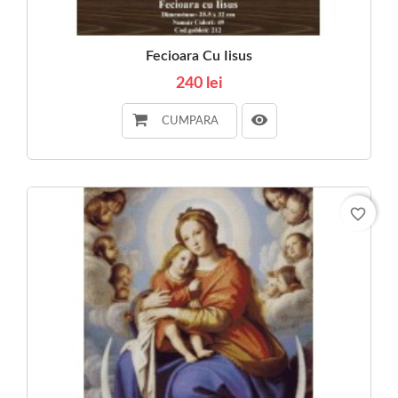
Fecioara Cu Iisus
240 lei
CUMPARA
favorite_border