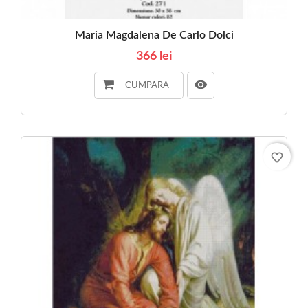
Maria Magdalena De Carlo Dolci
366 lei
CUMPARA
favorite_border