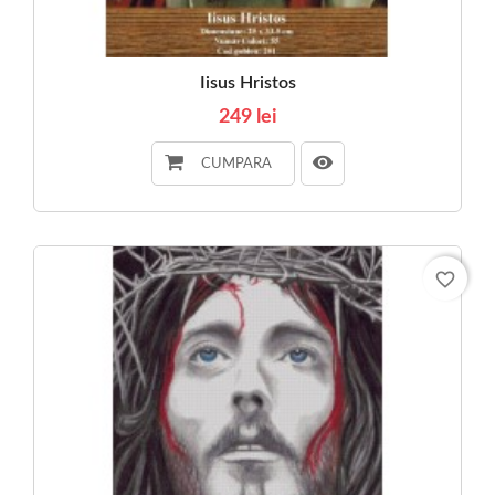
Iisus Hristos
249 lei
CUMPARA
favorite_border