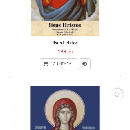
Iisus Hristos
198 lei
CUMPARA
favorite_border