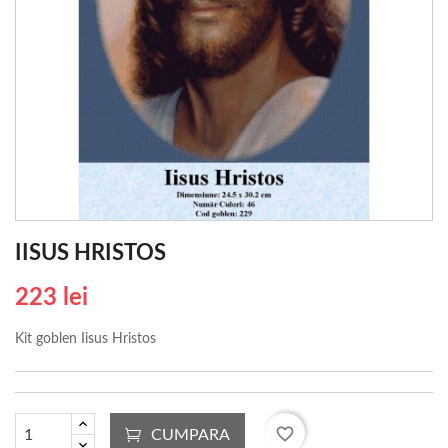
IISUS HRISTOS
223 lei
Kit goblen Iisus Hristos
favorite_border
CUMPARA