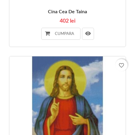
Cina Cea De Taina
402 lei
CUMPARA
favorite_border