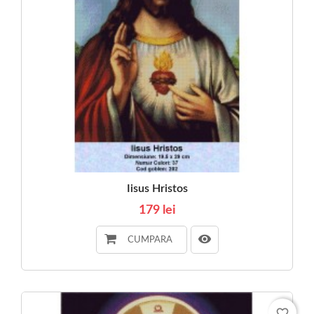
Iisus Hristos
179 lei
CUMPARA
favorite_border