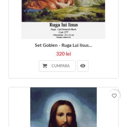
Set Goblen - Ruga Lui Iisus...
320 lei
CUMPARA
favorite_border