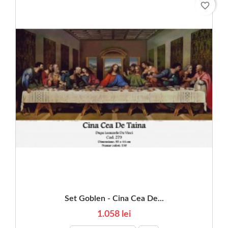
favorite_border
Set Goblen - Cina Cea De...
1.058 lei