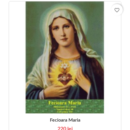
favorite_border
Fecioara Maria
220 lei