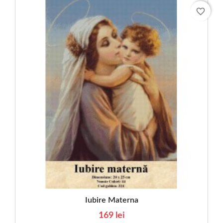
favorite_border
Iubire Materna
169 lei