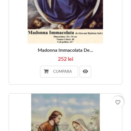
Madonna Immacolata De...
252 lei
CUMPARA
favorite_border