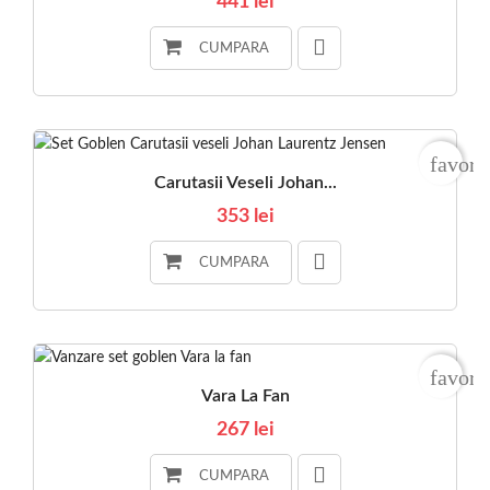
441 lei
CUMPARA
favori
Carutasii Veseli Johan...
353 lei
CUMPARA
favori
Vara La Fan
267 lei
CUMPARA