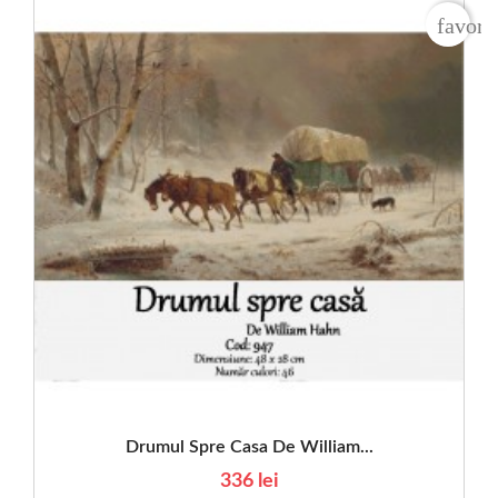
favori
Drumul Spre Casa De William...
336 lei