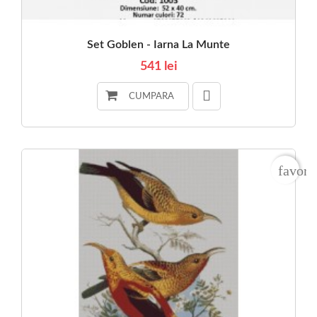
Set Goblen - Iarna La Munte
541 lei
CUMPARA
favori