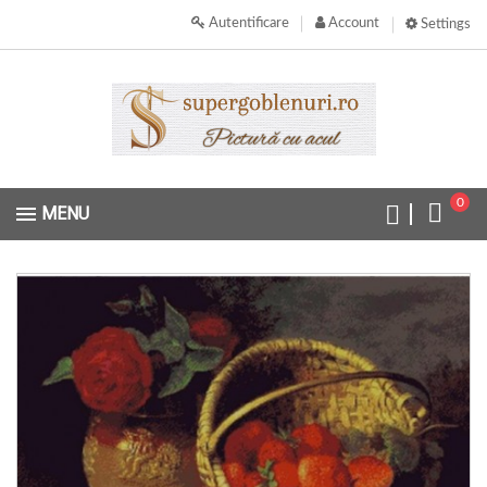
Autentificare
Account
Settings
0
MENU