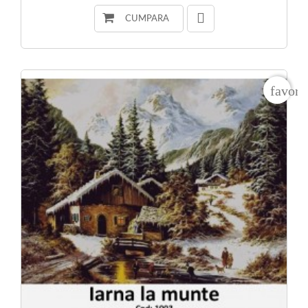
CUMPARA
favori