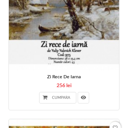
Zi Rece De Iarna
256 lei
CUMPARA
favorite_border