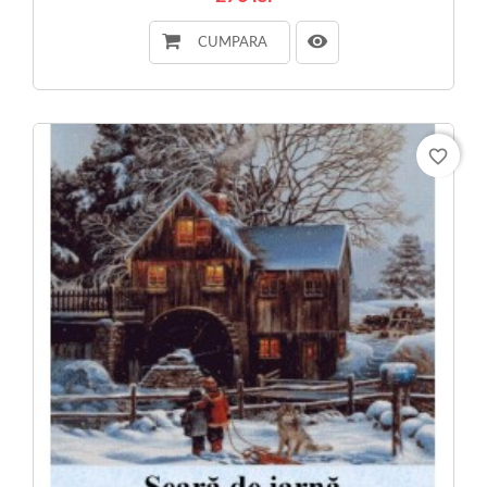
CUMPARA
favorite_border