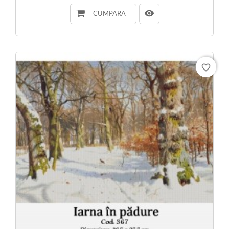
CUMPARA
favorite_border