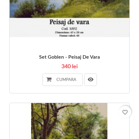
Set Goblen - Peisaj De Vara
340 lei
CUMPARA
favorite_border