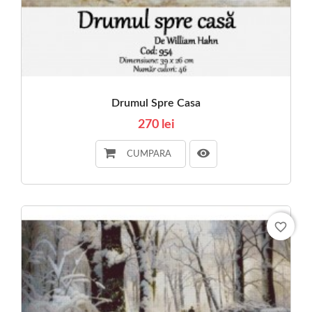
Drumul Spre Casa
270 lei
CUMPARA
favorite_border