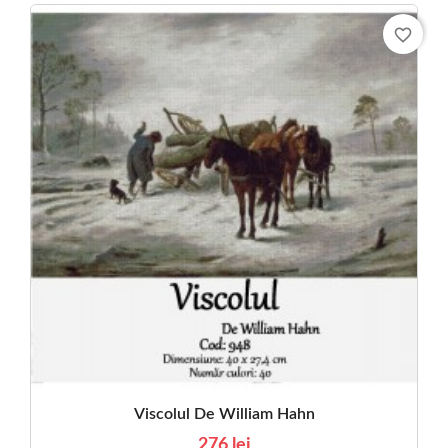
favorite_border
Viscolul De William Hahn
276 lei