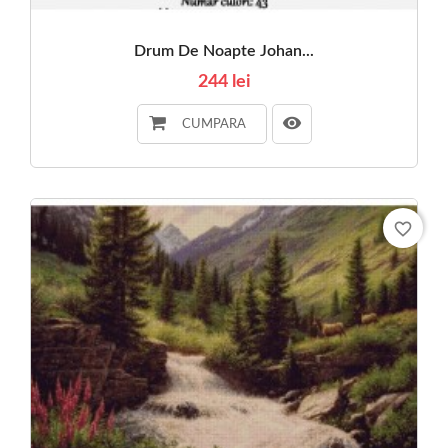
Drum De Noapte Johan...
244 lei
CUMPARA
favorite_border