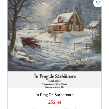
favorite_border
In Prag De Sarbatoare
252 lei