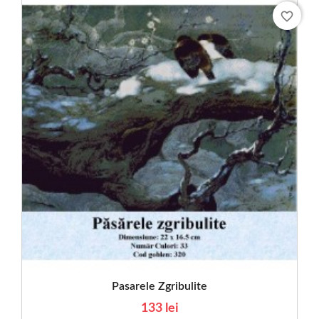
favorite_border
Pasarele Zgribulite
133 lei