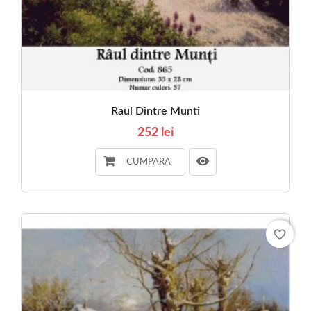
Raul Dintre Munti
252 lei
CUMPARA
favorite_border