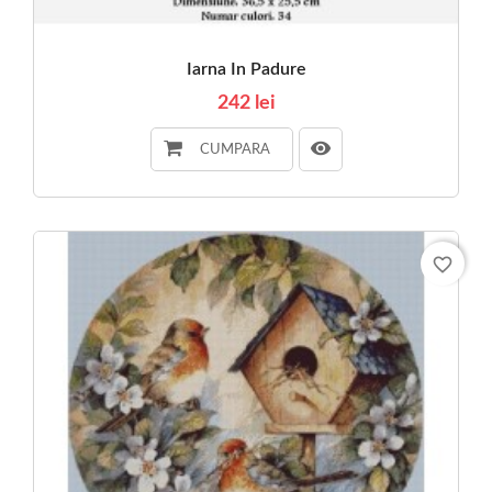
Iarna In Padure
242 lei
CUMPARA
favorite_border