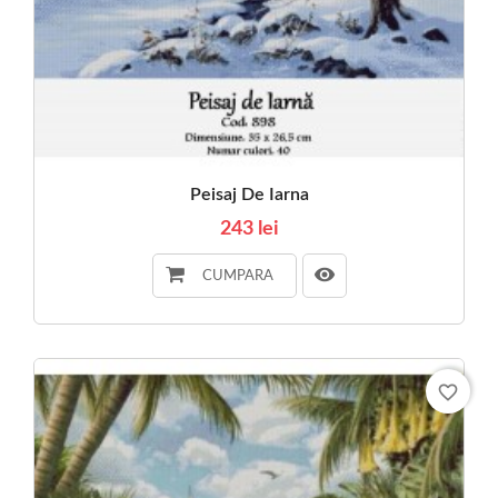
Peisaj De Iarna
243 lei
CUMPARA
favorite_border