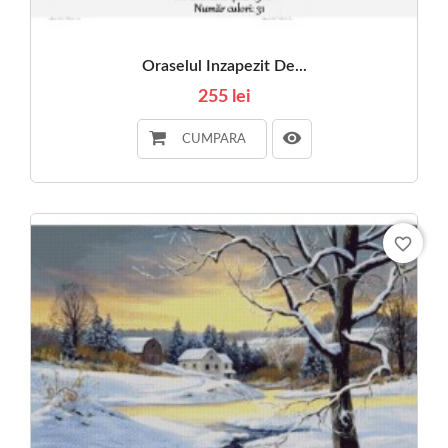
Oraselul Inzapezit De...
255 lei
CUMPARA
favorite_border