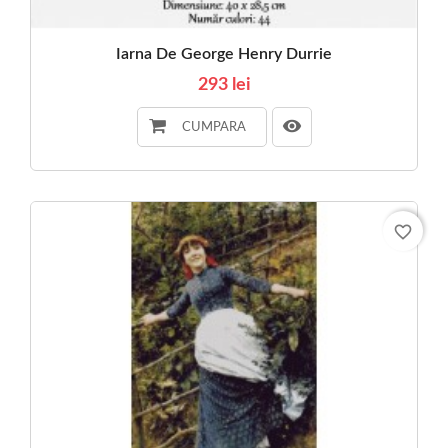
Iarna De George Henry Durrie
293 lei
CUMPARA
favorite_border