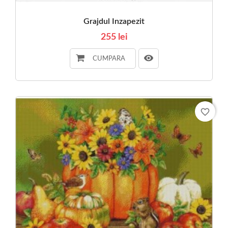
Grajdul Inzapezit
255 lei
CUMPARA
favorite_border