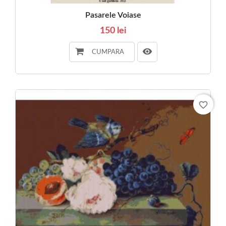
Pasarele Voiase
150 lei
CUMPARA
favorite_border