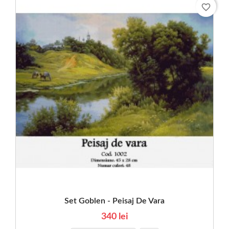
favorite_border
Set Goblen - Peisaj De Vara
340 lei