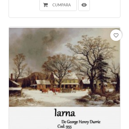
CUMPARA
favorite_border