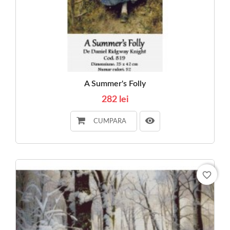
A Summer's Folly
282 lei
CUMPARA
favorite_border