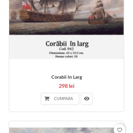
Corabii In Larg
298 lei
CUMPARA
favorite_border