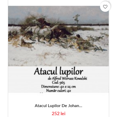
favorite_border
Atacul Lupilor De Johan...
252 lei